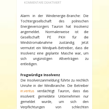
FÜR
KOMMENTARE DEAKTIVIERT
SKANDAL
IN
DER
Alarm in der Windenergie-Branche: Die
WINDENERGIE-
Tochtergesellschaft des polnischen
BRANCHE:
POLNISCHE
Energieversorgers Tauron hat Insolvenz
VERSORGER
angemeldet. Normalerweise ist die
ENTZIEHEN
SICH
Gesellschaft PE PKH für die
VERPFLICHTUNGEN
Windstromabnahme zuständig. Jetzt
vermutet ein Windpark-Betreiber, dass die
Insolvenz eine geplante Masche war, um
sich ungünstigen Altverträgen zu
entledigen.
Fragwürdige Insolvenz
Die Insolvenzanmeldung führte zu reichlich
Unruhe in der Windbranche. Die Betreiber
in.ventus
verdächtigt Tauron, dass das
insolvent gemeldete Unternehmen nur
gemeldet wurde, um sich den
Verpflichtungen von schlechten