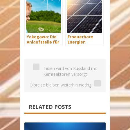
Yokogawa: Die
Erneuerbare
Anlaufstelle für
Energien
industrielle
Branche setzt
automatisiere
auf
Lösungen im
Auslandsmarkt
Energiemanagement
Indien wird von Russland mit
Kernreaktoren versorgt
Ölpreise bleiben weiterhin niedrig
RELATED POSTS