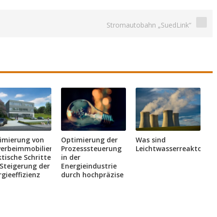
Stromautobahn „SuedLink“
imierung von
Optimierung der
Was sind
erbeimmobilien:
Prozesssteuerung
Leichtwasserreaktoren?
tische Schritte
in der
 Steigerung der
Energieindustrie
gieeffizienz
durch hochpräzise
Messgeräte