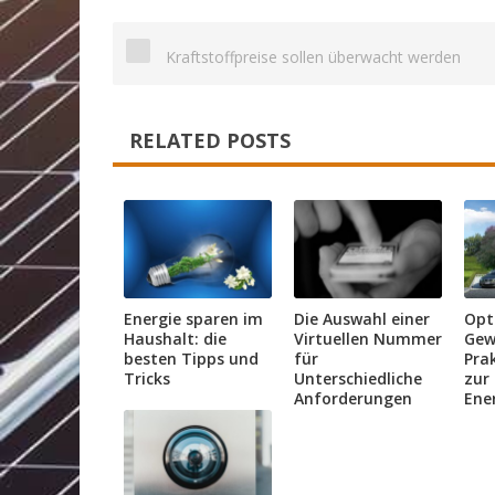
Kraftstoffpreise sollen überwacht werden
RELATED POSTS
Energie sparen im
Die Auswahl einer
Opt
Haushalt: die
Virtuellen Nummer
Gew
besten Tipps und
für
Prak
Tricks
Unterschiedliche
zur
Anforderungen
Ener