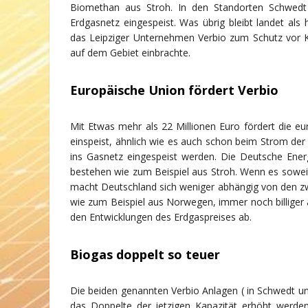
Biomethan aus Stroh. In den Standorten Schwedt
Erdgasnetz eingespeist. Was übrig bleibt landet als
das Leipziger Unternehmen Verbio zum Schutz vor Ko
auf dem Gebiet einbrachte.
Europäische Union fördert Verbio
Mit Etwas mehr als 22 Millionen Euro fördert die 
einspeist, ähnlich wie es auch schon beim Strom der 
ins Gasnetz eingespeist werden. Die Deutsche Ene
bestehen wie zum Beispiel aus Stroh. Wenn es soweit 
macht Deutschland sich weniger abhängig von den zw
wie zum Beispiel aus Norwegen, immer noch billiger
den Entwicklungen des Erdgaspreises ab.
Biogas doppelt so teuer
Die beiden genannten Verbio Anlagen ( in Schwedt un
das Doppelte der jetzigen Kapazität erhöht werden