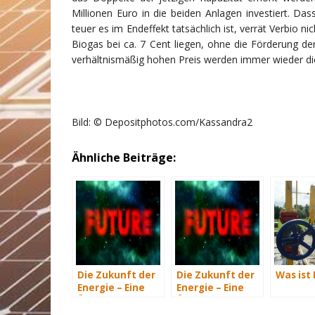
Millionen Euro in die beiden Anlagen investiert. Da
teuer es im Endeffekt tatsächlich ist, verrät Verbio ni
Biogas bei ca. 7 Cent liegen, ohne die Förderung de
verhältnismäßig hohen Preis werden immer wieder d
Bild: © Depositphotos.com/Kassandra2
Ähnliche Beiträge:
Die Zukunft der
Die Zukunft der
Was ist
Energie – Eine
Energie – Eine
Übersicht Teil 3
Übersicht Teil 2