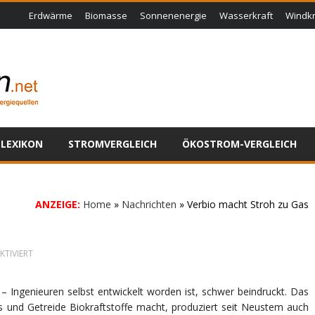
Erdwärme
Biomasse
Sonnenenergie
Wasserkraft
Windkr
LEXIKON
STROMVERGLEICH
ÖKOSTROM-VERGLEICH
ANZEIGE:
Home
»
Nachrichten
»
Verbio macht Stroh zu Gas
FÜR
TIVIERT
VERBIO
MACHT
STROH
– Ingenieuren selbst entwickelt worden ist, schwer beindruckt. Das
ZU
s und Getreide
Biokraftstoffe macht, produziert seit Neustem auch
GAS