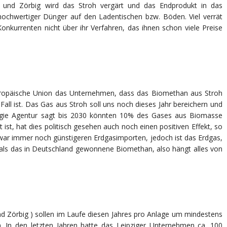
 und Zörbig wird das Stroh vergärt und das Endprodukt in das
 hochwertiger Dünger auf den Ladentischen bzw. Böden. Viel verrät
nkurrenten nicht über ihr Verfahren, das ihnen schon viele Preise
europäische Union das Unternehmen, dass das Biomethan aus Stroh
Fall ist. Das Gas aus Stroh soll uns noch dieses Jahr bereichern und
rgie Agentur sagt bis 2030 könnten 10% des Gases aus Biomasse
ist, hat dies politisch gesehen auch noch einen positiven Effekt, so
ar immer noch günstigeren Erdgasimporten, jedoch ist das Erdgas,
 als das in Deutschland gewonnene Biomethan, also hängt alles von
d Zörbig ) sollen im Laufe diesen Jahres pro Anlage um mindestens
. In den letzten Jahren hatte das Leipziger Unternehmen ca. 100