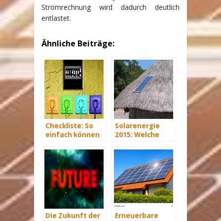
Stromrechnung wird dadurch deutlich
entlastet.
Ähnliche Beiträge:
Checkliste: So
Solarenergie
einfach können
2015: Welche
Sie Strom sparen
Förderung gibt
es noch?
Die Zukunft der
Erneuerbare