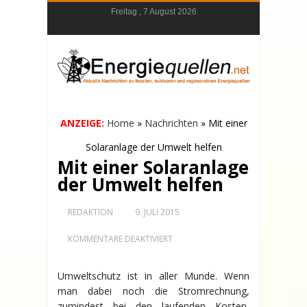
Freitag , 7 August 2026
ANZEIGE:
Home
»
Nachrichten
»
Mit einer
Solaranlage der Umwelt helfen
Mit einer Solaranlage
der Umwelt helfen
REDAKTION
9. JULI 2015
FÜR
KOMMENTARE DEAKTIVIERT
MIT
EINER
SOLARANLAGE
Umweltschutz ist in aller Munde. Wenn
DER
man dabei noch die Stromrechnung,
UMWELT
HELFEN
zumindest bei den laufenden Kosten,