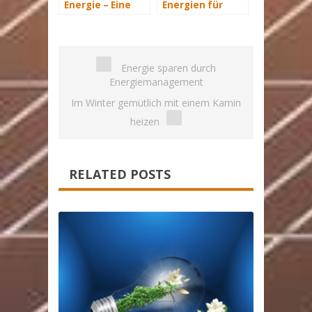
Energie – Eine
Energien für
Übersicht Teil 3
Zuhause:
Solaranlagen
lohnen sich
Energie sparen durch
Energiemanagement
Im Winter gemütlich mit einem Kamin
heizen
RELATED POSTS