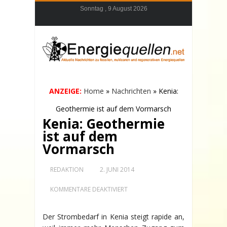
Sonntag , 9 August 2026
ANZEIGE:
Home
»
Nachrichten
»
Kenia:
Geothermie ist auf dem Vormarsch
Kenia: Geothermie
ist auf dem
Vormarsch
REDAKTION
2. JUNI 2014
FÜR
KOMMENTARE DEAKTIVIERT
KENIA:
GEOTHERMIE
IST
Der Strombedarf in Kenia steigt rapide an,
AUF