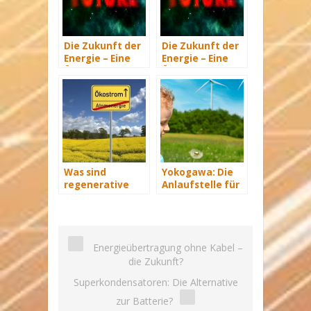
Die Zukunft der
Die Zukunft der
Energie – Eine
Energie – Eine
Übersicht Teil 3
Übersicht Teil 2
Was sind
Yokogawa: Die
regenerative
Anlaufstelle für
Energiequellen?
industrielle
automatisiere
Lösungen im
Energiemanagement
Energieübertragung ohne Kabel –
die Zukunft?
Superkondensatoren: Die Alternative
zur Batterie?