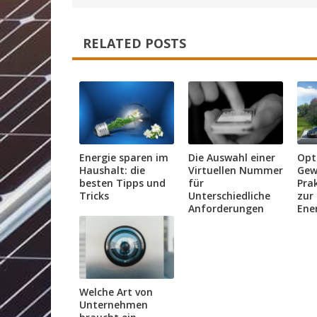
RELATED POSTS
Energie sparen im
Die Auswahl einer
Opt
Haushalt: die
Virtuellen Nummer
Gew
besten Tipps und
für
Prak
Tricks
Unterschiedliche
zur
Anforderungen
Ener
Welche Art von
Unternehmen