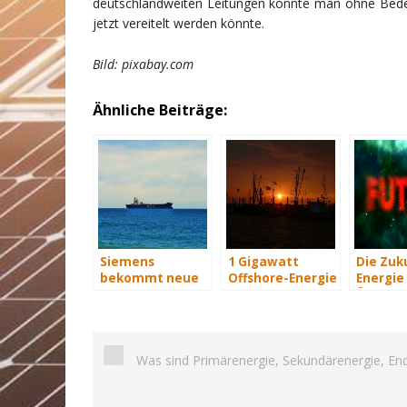
deutschlandweiten Leitungen könnte man ohne Bedenk
jetzt vereitelt werden könnte.
Bild: pixabay.com
Ähnliche Beiträge:
Siemens
1 Gigawatt
Die Zuk
bekommt neue
Offshore-Energie
Energie 
Wind-Service-
am Netz
Übersich
Schiffe
Was sind Primärenergie, Sekundärenergie, En