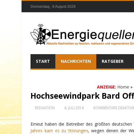
Donnerstag , 6 August 2026
START
NACHRICHTEN
RATGEBER
ANZEIGE:
Home
»
Hochseewindpark Bard Off
REDAKTION
8. JULI 2014
KOMMENTARE DEAKTIVI
Erneut haben die Betreiber des größten deutschen 
Jahres kam es zu Störungen
, wegen denen der Win