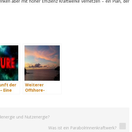
en aber mit hoher Effizienz Kraftwerke vernetzen – ein Plan, der
unft der
Weiterer
– Eine
Offshore-
t Teil 3
Windpark
„Global Tech 1“
denergie und Nutzenergie?
Was ist ein Parabolrinnenkraftwerk?