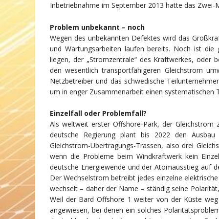
Inbetriebnahme im September 2013 hatte das Zwei-Mi
Problem unbekannt – noch
Wegen des unbekannten Defektes wird das Großkraft
und Wartungsarbeiten laufen bereits. Noch ist die
liegen, der „Stromzentrale“ des Kraftwerkes, oder 
den wesentlich transportfähigeren Gleichstrom u
Netzbetreiber und das schwedische Teilunternehm
um in enger Zusammenarbeit einen systematischen Te
Einzelfall oder Problemfall?
Als weltweit erster Offshore-Park, der Gleichstrom
deutsche Regierung plant bis 2022 den Ausbau 
Gleichstrom-Übertragungs-Trassen, also drei Gleic
wenn die Probleme beim Windkraftwerk kein Einze
deutsche Energiewende und der Atomausstieg auf d
Der Wechselstrom betreibt jedes einzelne elektrische 
wechselt – daher der Name – ständig seine Polarität,
Weil der Bard Offshore 1 weiter von der Küste weg i
angewiesen, bei denen ein solches Polaritätsproblem 