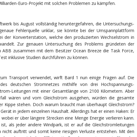
AUSGEFALLEN
lliarden-Euro-Projekt mit solchen Problemen zu kämpfen.
werk bis August vollständig heruntergefahren, die Untersuchungs-
 genaue Fehlerquelle unklar, sie könnte bei der Umspannplattform
bei der Konverterstation, welche den produzierten Wechselstrom in
mwandelt. Zur genauen Untersuchung des Problems gründeten der
en ABB zusammen mit dem Besitzer Ocean Breeze die Task Force,
st inklusive Studien durchführen zu können.
 zum Transport verwendet, wirft Bard 1 nun einige Fragen auf. Die
des deutschen Stromnetzes mithilfe von drei Hochspannungs-
hstrom-Leitungen mit einer Gesamtlänge von 2100 Kilometern. Aber
lfall wären und vom Gleichstrom ausgehen, würden die gesamte
er Kippe stehen. Doch warum braucht man überhaupt Gleichstrom?
Gerät in jedem einzelnen Haushalt. Allerdings hat er einen Haken: Er
 wobei er über längere Strecken eine Menge Energie verlieren kann.
st, als jeder andere Windpark, ist er auf die Gleichstromleitungen
nicht auftritt und somit keine riesigen Verluste entstehen. Mit den