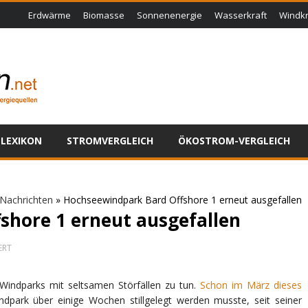
Erdwärme
Biomasse
Sonnenenergie
Wasserkraft
Windkr
LEXIKON
STROMVERGLEICH
ÖKOSTROM-VERGLEICH
Nachrichten
»
Hochseewindpark Bard Offshore 1 erneut ausgefallen
shore 1 erneut ausgefallen
FÜR
ERT
HOCHSEEWINDPARK
BARD
OFFSHORE
Windparks mit seltsamen Störfällen zu tun.
Schon im März dieses
1
dpark über einige Wochen stillgelegt werden musste, seit seiner
ERNEUT