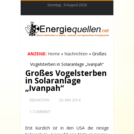
Sonntag , 9 August 2026
ANZEIGE:
Home
»
Nachrichten
»
Großes
Vogelsterben in Solaranlage „Ivanpah“
Großes Vogelsterben
in Solaranlage
„Ivanpah“
REDAKTION
26. MAI 2014
1 COMMENT
Erst kürzlich ist in den USA die riesige