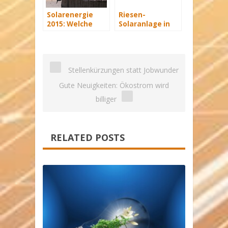
Solarenergie
Riesen-
2015: Welche
Solaranlage in
Förderung gibt
Afrika für
es noch?
Englands
Stromversorgung
Stellenkürzungen statt Jobwunder
Gute Neuigkeiten: Ökostrom wird
billiger
RELATED POSTS