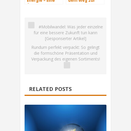
Energie – Eine
dem Weg zur
Übersicht Teil 2
Windenergie-
Hauptstadt
#Mobilwandel: Was jeder einzelne
für eine bessere Zukunft tun kann
[Gesponserter Artikel]
Rundum perfekt verpackt: So gelingt
die formschöne Präsentation und
Verpackung des eigenen Sortiments!
RELATED POSTS