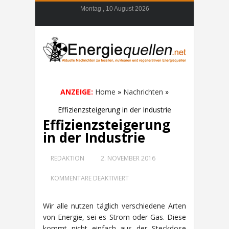
Montag , 10 August 2026
ANZEIGE:
Home
»
Nachrichten
»
Effizienzsteigerung in der Industrie
Effizienzsteigerung
in der Industrie
REDAKTION
2. NOVEMBER 2016
FÜR
KOMMENTARE DEAKTIVIERT
EFFIZIENZSTEIGERUNG
IN
DER
Wir alle nutzen täglich verschiedene Arten
INDUSTRIE
von Energie, sei es Strom oder Gas. Diese
kommt nicht einfach aus der Steckdose