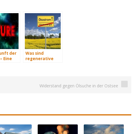
unft der
Was sind
– Eine
regenerative
t Teil 2
Energiequellen?
Widerstand gegen Ölsuche in der Ostsee