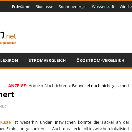
Erdwärme
Biomasse
Sonnenenergie
Wasserkraft
Windkr
LEXIKON
STROMVERGLEICH
ÖKOSTROM-VERGLEICH
ANZEIGE:
Home
»
Nachrichten
»
Bohrinsel noch nicht gesichert
hert
FÜR
IERT
BOHRINSEL
NOCH
NICHT
 Küste
ist weiterhin unklar. Inzwischen konnte die Fackel an der
GESICHERT
r Explosion gesunken ist. Auch das Leck soll inzwischen lokalisiert