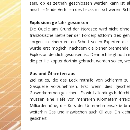
sein, ob es zeitnah
geschlossen werden kann ist ab
anschließende Verfüllen des Lecks mit schwerem Sc
Explosionsgefahr gesunken
Die Quelle am Grund der Nordsee wird nicht ohne 
französische Betreiber der Förderplattform dies geh
sorgen, in einem ersten Schritt sollen Experten die
wurde erst möglich, nachdem die bisher brennende F
Explosion deutlich gesunken ist. Dennoch liegt noch 
die per Helikopter dorthin gebracht werden sollen, w
Gas und Öl treten aus
Ziel ist es, die das Leck mithilfe von Schlamm zu
Gasquelle vorzunehmen. Erst wenn dies geschehe
Gasvorkommen gesichert. Es wird allerdings befürcht
müssen eine Tiefe von mehreren Kilometern errei
Milliardenhöhe, der Kurs der Unternehmensaktie brac
weiterhin Gas und inzwischen auch Öl aus. Ein kle
gesichert.