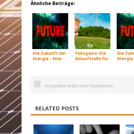
Ähnliche Beiträge:
Die Zukunft der
Yokogawa: Die
Die Zuk
Energie – Eine
Anlaufstelle für
Energie 
Übersicht Teil 3
industrielle
Übersich
automatisiere
Lösungen im
Energiemanagement
Konjunktur leidet unter Spritpreisen
RELATED POSTS