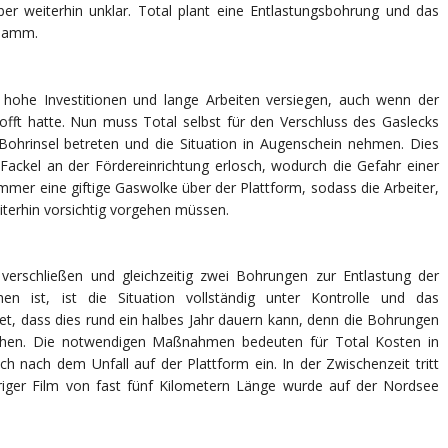
er weiterhin unklar. Total plant eine Entlastungsbohrung und das
hlamm.
hohe Investitionen und lange Arbeiten versiegen, auch wenn der
offt hatte. Nun muss Total selbst für den Verschluss des Gaslecks
 Bohrinsel betreten und die Situation in Augenschein nehmen. Dies
ackel an der Fördereinrichtung erlosch, wodurch die Gefahr einer
immer eine giftige Gaswolke über der Plattform, sodass die Arbeiter,
eiterhin vorsichtig vorgehen müssen.
 verschließen und gleichzeitig zwei Bohrungen zur Entlastung der
n ist, ist die Situation vollständig unter Kontrolle und das
et, dass dies rund ein halbes Jahr dauern kann, denn die Bohrungen
chen. Die notwendigen Maßnahmen bedeuten für Total Kosten in
h nach dem Unfall auf der Plattform ein. In der Zwischenzeit tritt
briger Film von fast fünf Kilometern Länge wurde auf der Nordsee