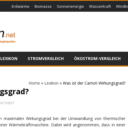
Erdwärme
Biomasse
Sonnenenergie
Wasserkraft
Windkr
LEXIKON
STROMVERGLEICH
ÖKOSTROM-VERGLEICH
Home
»
Lexikon
»
Was ist der Carnot-Wirkungsgrad?
ngsgrad?
FÜR
KTIVIERT
WAS
IST
DER
sch maximalen Wirkungsgrad bei der Umwandlung von thermischer
CARNOT-
 einer Wärmekraftmaschine. Dabei wird angenommen, dass in einer
WIRKUNGSGRAD?