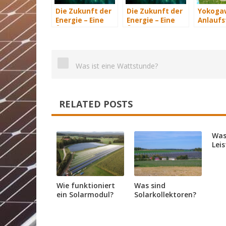
Die Zukunft der
Die Zukunft der
Yokogaw
Energie – Eine
Energie – Eine
Anlaufst
Übersicht Teil 3
Übersicht Teil 2
industri
automat
Lösung
Energi
Was ist eine Wattstunde?
RELATED POSTS
Was
Lei
Wie funktioniert
Was sind
ein Solarmodul?
Solarkollektoren?