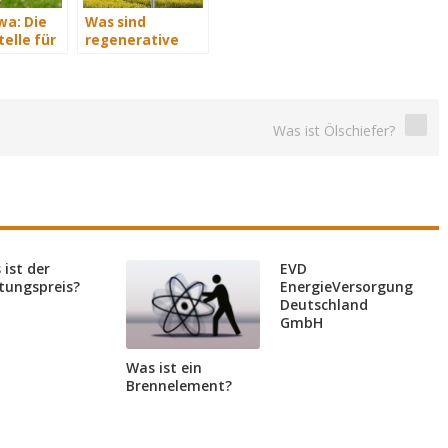
a: Die
Was sind
elle für
regenerative
elle
Energiequellen?
isiere
en im
emanagement
Was ist Ölschiefer?
 ist der
EVD
stungspreis?
EnergieVersorgung
Deutschland
GmbH
Was ist ein
Brennelement?