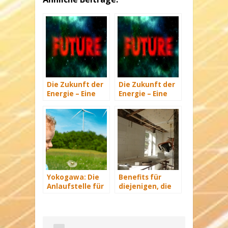
Die Zukunft der
Die Zukunft der
Energie – Eine
Energie – Eine
Übersicht Teil 3
Übersicht Teil 2
Yokogawa: Die
Benefits für
Anlaufstelle für
diejenigen, die
industrielle
energetisch
automatisiere
sanieren
Lösungen im
Energiemanagement