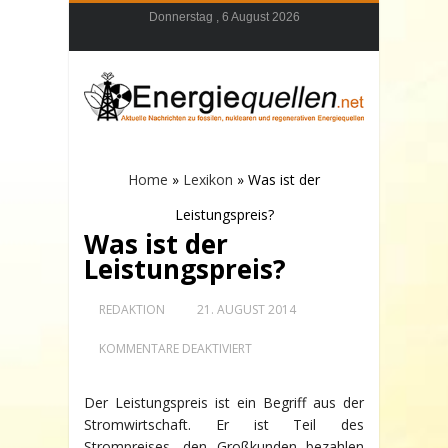
Donnerstag , 6 August 2026
Home
»
Lexikon
»
Was ist der
Leistungspreis?
Was ist der
Leistungspreis?
REDAKTION
21. AUGUST 2014
FÜR
KOMMENTARE DEAKTIVIERT
WAS
IST
DER
Der Leistungspreis ist ein Begriff aus der
LEISTUNGSPREIS?
Stromwirtschaft. Er ist Teil des
Strompreises, den Großkunden bezahlen