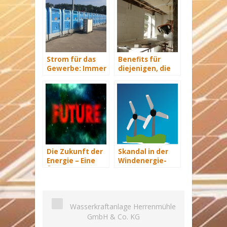
Strom für das
Benefits für
Gewerbe: Immer
diejenigen, die
mit Energie
energetisch
versorgt
sanieren
Die Zukunft der
Skandal in der
Energie – Eine
Windenergie-
Übersicht Teil 3
Branche:
Polnische
Versorger
entziehen sich
Wasserkraftanlage Herrenmühle
Verpflichtungen
GmbH & Co. KG