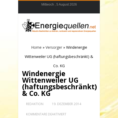
Mittwoch , 5 August 2026
Home
»
Versorger
»
Windenergie
Wittenweiler UG (haftungsbeschränkt) &
Co. KG
Windenergie
Wittenweiler UG
(haftungsbeschränkt)
& Co. KG
REDAKTION
19. DEZEMBER 2014
FÜR
KOMMENTARE DEAKTIVIERT
WINDENERGIE