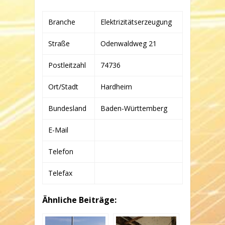
WITTENWEILER
UG
Branche
Elektrizitätserzeugung
(HAFTUNGSBESCHRÄNKT)
&
CO.
Straße
Odenwaldweg 21
KG
Postleitzahl
74736
Ort/Stadt
Hardheim
Bundesland
Baden-Württemberg
E-Mail
Telefon
Telefax
Ähnliche Beiträge: