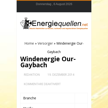
Donnerstag , 6 August 2026
Home
»
Versorger
»
Windenergie Our-
Gaybach
Windenergie Our-
Gaybach
REDAKTION
19. DEZEMBER 2014
FÜR
KOMMENTARE DEAKTIVIERT
WINDENERGIE
OUR-
GAYBACH
Branche