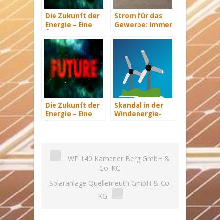
Die Zukunft der
Strom für das
Energie – Eine
Gewerbe: Immer
Übersicht Teil 3
mit Energie
versorgt
Die Zukunft der
Skandal in der
Energie – Eine
Windenergie-
Übersicht Teil 2
Branche:
Polnische
Versorger
entziehen sich
WP 140 Kamener Berg GmbH &
Verpflichtungen
Co. KG
Solaranlage Quellenreuth GmbH & Co.
KG