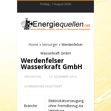
Freitag , 7 August 2026
Home
»
Versorger
»
Werdenfelser
Wasserkraft GmbH
Werdenfelser
Wasserkraft GmbH
REDAKTION
19. DEZEMBER 2014
FÜR
KOMMENTARE DEAKTIVIERT
WERDENFELSER
WASSERKRAFT
GMBH
Elektrizitätserzeugung
Branche
ohne Fremdbezug zur
Verteilung