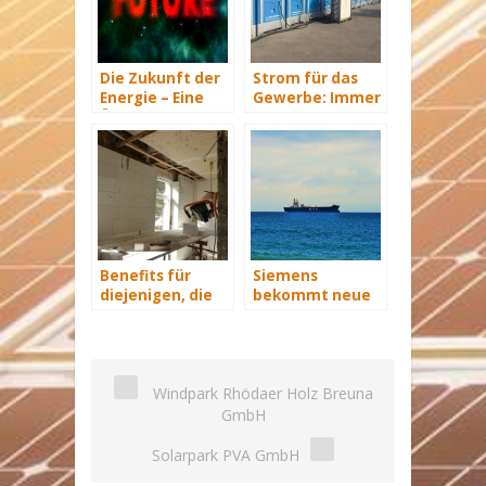
Die Zukunft der
Strom für das
Energie – Eine
Gewerbe: Immer
Übersicht Teil 3
mit Energie
versorgt
Benefits für
Siemens
diejenigen, die
bekommt neue
energetisch
Wind-Service-
sanieren
Schiffe
Windpark Rhödaer Holz Breuna
GmbH
Solarpark PVA GmbH