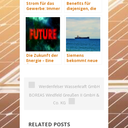
Strom für das
Benefits für
Gewerbe: Immer
diejenigen, die
mit Energie
energetisch
versorgt
sanieren
Die Zukunft der
Siemens
Energie – Eine
bekommt neue
Übersicht Teil 3
Wind-Service-
Schiffe
Werdenfelser Wasserkraft GmbH
BOREAS Windfeld Greußen II GmbH &
Co. KG
RELATED POSTS