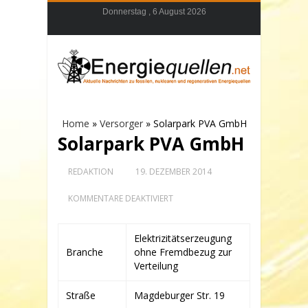
Donnerstag , 6 August 2026
Home
»
Versorger
»
Solarpark PVA GmbH
Solarpark PVA GmbH
REDAKTION
19. DEZEMBER 2014
FÜR
KOMMENTARE DEAKTIVIERT
SOLARPARK
PVA
GMBH
Elektrizitätserzeugung
Branche
ohne Fremdbezug zur
Verteilung
Straße
Magdeburger Str. 19