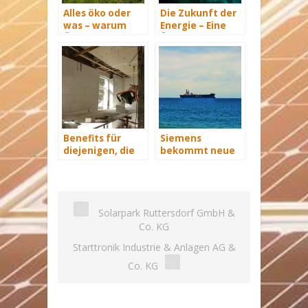
Alles öko oder
Die Zukunft der
was – warum
Energie – Eine
Ökostrom nicht
Übersicht Teil 3
automatisch
besser ist
Benefits für
Siemens
diejenigen, die
bekommt neue
energetisch
Wind-Service-
sanieren
Schiffe
Solarpark Ruttersdorf GmbH &
Co. KG
Starttronik Industrie & Anlagen AG &
Co. KG