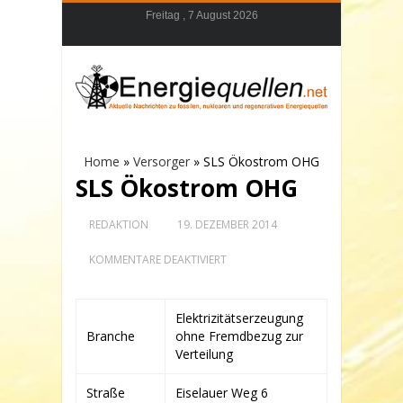
Freitag , 7 August 2026
Home
»
Versorger
»
SLS Ökostrom OHG
SLS Ökostrom OHG
REDAKTION
19. DEZEMBER 2014
FÜR
KOMMENTARE DEAKTIVIERT
SLS
ÖKOSTROM
OHG
Elektrizitätserzeugung
Branche
ohne Fremdbezug zur
Verteilung
Straße
Eiselauer Weg 6