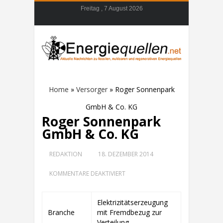
Freitag , 7 August 2026
Home
»
Versorger
»
Roger Sonnenpark
GmbH & Co. KG
Roger Sonnenpark
GmbH & Co. KG
REDAKTION
18. DEZEMBER 2014
FÜR
KOMMENTARE DEAKTIVIERT
ROGER
SONNENPARK
GMBH
Elektrizitätserzeugung
&
Branche
mit Fremdbezug zur
CO.
KG
Verteilung