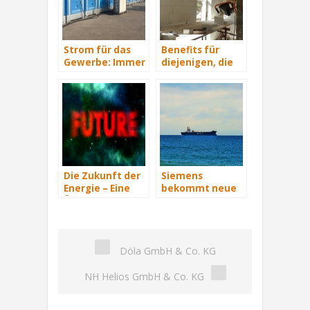
Strom für das
Benefits für
Gewerbe: Immer
diejenigen, die
mit Energie
energetisch
versorgt
sanieren
Die Zukunft der
Siemens
Energie – Eine
bekommt neue
Übersicht Teil 3
Wind-Service-
Schiffe
Döla GmbH & Co. KG
NH Helios GmbH & Co. KG