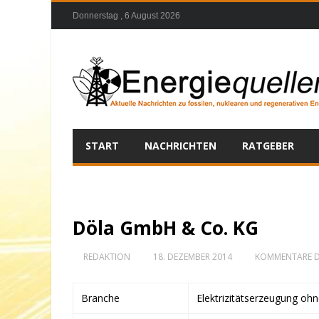
Donnerstag , 6 August 2026
START
NACHRICHTEN
RATGEBER
Döla GmbH & Co. KG
REDAKTION
18. DEZEMBER 2014
KOMMENTARE D
Branche
Elektrizitätserzeugung oh