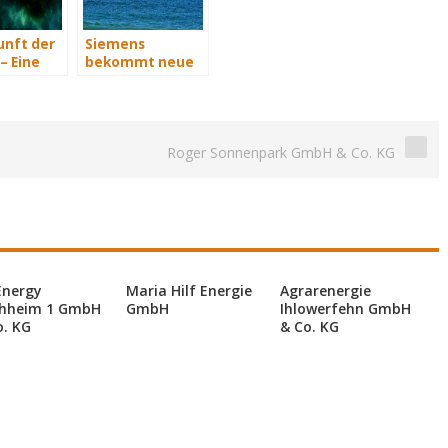
unft der
Siemens
– Eine
bekommt neue
t Teil 3
Wind-Service-
Schiffe
Roger Sonnenpark GmbH & Co. KG
Energy
Maria Hilf Energie
Agrarenergie
hheim 1 GmbH
GmbH
Ihlowerfehn GmbH
o. KG
& Co. KG