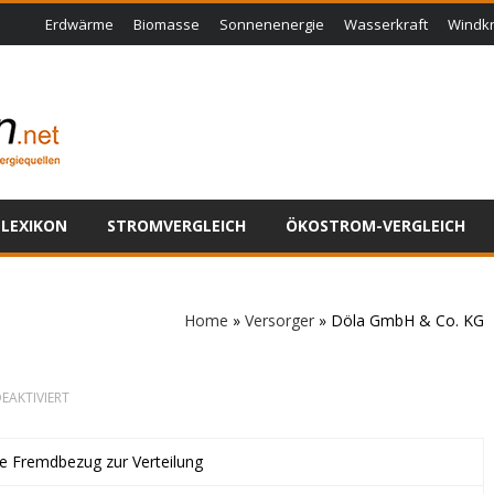
Erdwärme
Biomasse
Sonnenenergie
Wasserkraft
Windkr
LEXIKON
STROMVERGLEICH
ÖKOSTROM-VERGLEICH
Home
»
Versorger
»
Döla GmbH & Co. KG
FÜR
EAKTIVIERT
DÖLA
GMBH
&
ne Fremdbezug zur Verteilung
CO.
KG