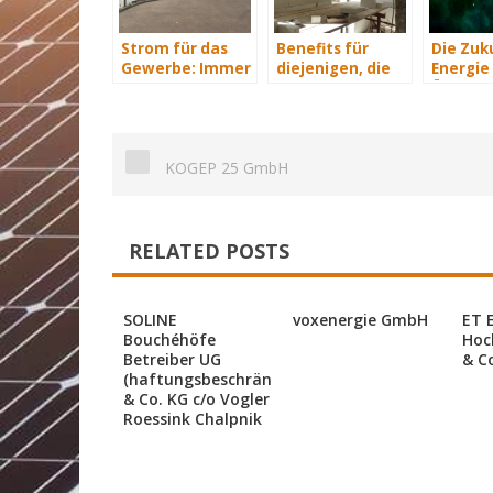
Strom für das
Benefits für
Die Zuk
Gewerbe: Immer
diejenigen, die
Energie 
mit Energie
energetisch
Übersich
versorgt
sanieren
KOGEP 25 GmbH
RELATED POSTS
SOLINE
voxenergie GmbH
ET 
Bouchéhöfe
Hoc
Betreiber UG
& C
(haftungsbeschränkt)
& Co. KG c/o Vogler
Roessink Chalpnik