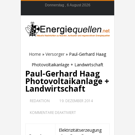
Donnerstag , 6 August 2026
Home
»
Versorger
»
Paul-Gerhard Haag
Photovoltaikanlage + Landwirtschaft
Paul-Gerhard Haag
Photovoltaikanlage +
Landwirtschaft
REDAKTION
19. DEZEMBER 2014
FÜR
KOMMENTARE DEAKTIVIERT
PAUL-
GERHARD
HAAG
Elektrizitätserzeugung
PHOTOVOLTAIKANLAGE