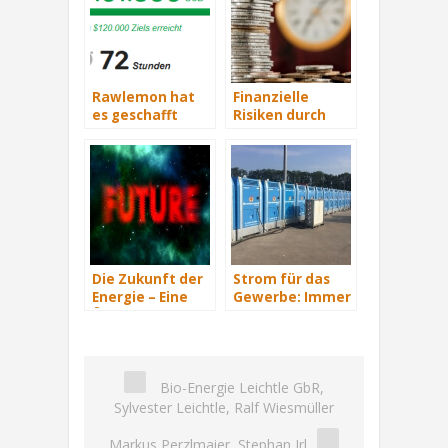
Rawlemon hat
Finanzielle
es geschafft
Risiken durch
Photovoltaik-
Anlagen
absichern: die
Photovoltaikversicherung
Die Zukunft der
Strom für das
Energie – Eine
Gewerbe: Immer
Übersicht Teil 3
mit Energie
versorgt
Bio-Energie Leichtle GbR,
Sylvester Leichtle, Ralf Wiesmüller
Markus Perzlmaier, Stephan Irl