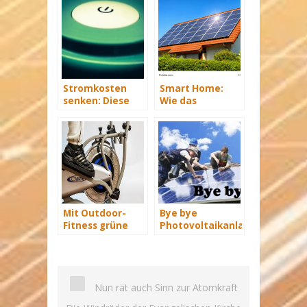
Stromkosten
Smart Home:
senken: Diese
Wie das
Möglichkeiten
intelligente
gibt es
Zuhause beim
Energiesparen
hilft
Mit Outdoor-
Bye bye
Fitness grüne
Photovoltaikanlage
Energie
und Co, dieser
erzeugen
Prototyp macht
Konkurrenz
Nun rät auch Sinn zur Atomkraft