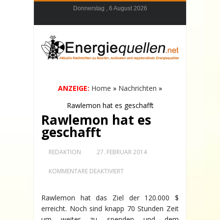
Donnerstag , 6 August 2026
ANZEIGE:
Home
»
Nachrichten
»
Rawlemon hat es geschafft
Rawlemon hat es
geschafft
REDAKTION
27. FEBRUAR 2014
FÜR
KOMMENTARE DEAKTIVIERT
RAWLEMON
HAT
ES
Rawlemon hat das Ziel der 120.000 $
GESCHAFFT
erreicht. Noch sind knapp 70 Stunden Zeit
um weiter zu spenden und dem