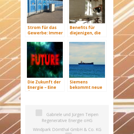
Strom für das
Benefits für
Gewerbe: Immer
diejenigen, die
mit Energie
energetisch
versorgt
sanieren
Die Zukunft der
Siemens
Energie – Eine
bekommt neue
Übersicht Teil 3
Wind-Service-
Schiffe
Gabriele und Jürgen Teipen
Regenerative Energie oHG
Windpark Dörnthal GmbH & Co. KG