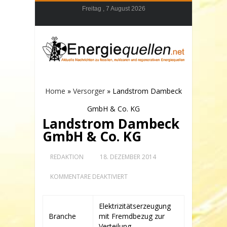
Freitag , 7 August 2026
Home
»
Versorger
»
Landstrom Dambeck
GmbH & Co. KG
Landstrom Dambeck
GmbH & Co. KG
REDAKTION
18. DEZEMBER 2014
FÜR
KOMMENTARE DEAKTIVIERT
LANDSTROM
DAMBECK
GMBH
Elektrizitätserzeugung
&
Branche
mit Fremdbezug zur
CO.
KG
Verteilung