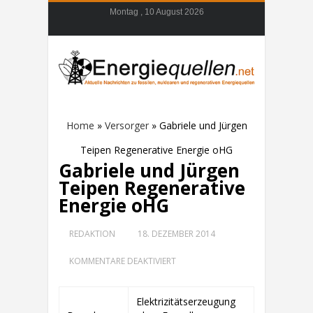
Montag , 10 August 2026
Home
»
Versorger
»
Gabriele und Jürgen
Teipen Regenerative Energie oHG
Gabriele und Jürgen
Teipen Regenerative
Energie oHG
REDAKTION
18. DEZEMBER 2014
FÜR
KOMMENTARE DEAKTIVIERT
GABRIELE
UND
JÜRGEN
Elektrizitätserzeugung
TEIPEN