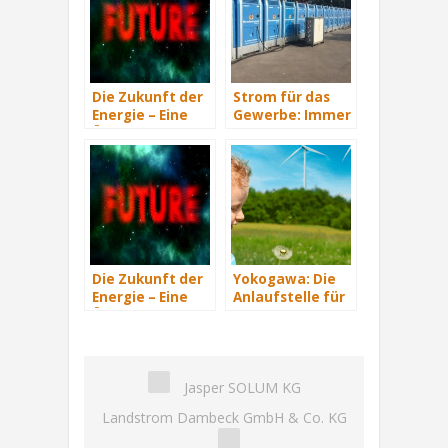
Die Zukunft der
Strom für das
Energie – Eine
Gewerbe: Immer
Übersicht Teil 3
mit Energie
versorgt
Die Zukunft der
Yokogawa: Die
Energie – Eine
Anlaufstelle für
Übersicht Teil 2
industrielle
automatisiere
Lösungen im
Energiemanagement
Jasper SOLUM KG
Landstrom Dambeck GmbH & Co. KG