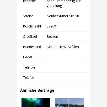
Branche
ohne Fremdbezug zur
REGENERATIVE
ENERGIE
Verteilung
OHG
Straße
Neubeckumer Str. 18
Postleitzahl
59269
Ort/Stadt
Beckum
Bundesland
Nordrhein-Westfalen
E-Mail
Telefon
Telefax
Ähnliche Beiträge: