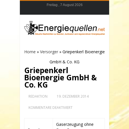
Freitag , 7 August 2026
Home
»
Versorger
»
Griepenkerl Bioenergie
GmbH & Co. KG
Griepenkerl
Bioenergie GmbH &
Co. KG
REDAKTION
19. DEZEMBER 2014
FÜR
KOMMENTARE DEAKTIVIERT
GRIEPENKERL
BIOENERGIE
GMBH
Gaserzeugung ohne
&