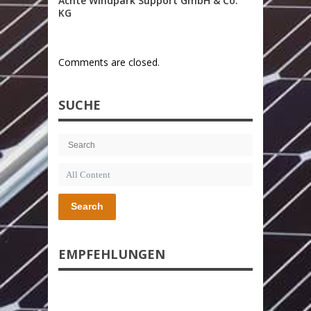
Achte Windpark Support GmbH & Co.
KG
Comments are closed.
SUCHE
Search
EMPFEHLUNGEN