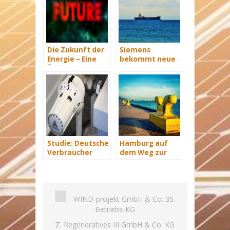
Die Zukunft der
Siemens
Energie – Eine
bekommt neue
Übersicht Teil 3
Wind-Service-
Schiffe
Studie: Deutsche
Hamburg auf
Verbraucher
dem Weg zur
sparen 2015
Windenergie-
Hunderte Euro
Hauptstadt
an Heizkosten
WIND-projekt GmbH & Co. 35.
Betriebs-KG
Z. Regeneratives III GmbH & Co. KG