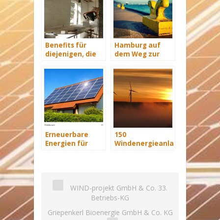
Benefits für
Hamburg auf
diejenigen, die
dem Weg zur
energetisch
Windenergie-
sanieren
Hauptstadt
Erneuerbare
150
Energien für
Windenergieanlagen
Zuhause:
für
Solaranlagen
niederländisches
lohnen sich
Offshore-Projekt
WIND-projekt GmbH & Co. 33.
Betriebs-KG
Griepenkerl Bioenergie GmbH & Co. KG