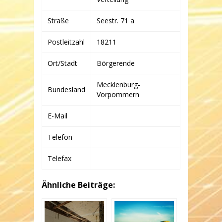
BETRIEBS-
KG
Straße
Seestr. 71 a
Postleitzahl
18211
Ort/Stadt
Börgerende
Mecklenburg-
Bundesland
Vorpommern
E-Mail
Telefon
Telefax
Ähnliche Beiträge: