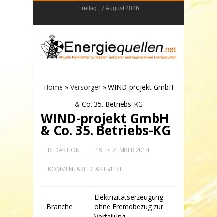
Freitag , 7 August 2026
Home
»
Versorger
»
WIND-projekt GmbH
& Co. 35. Betriebs-KG
WIND-projekt GmbH
& Co. 35. Betriebs-KG
REDAKTION
19. DEZEMBER 2014
FÜR
KOMMENTARE DEAKTIVIERT
WIND-
PROJEKT
GMBH
Elektrizitätserzeugung
&
Branche
ohne Fremdbezug zur
CO.
35.
Verteilung