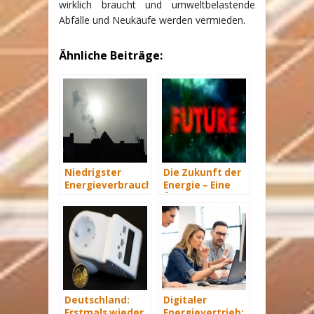
wirklich braucht und umweltbelastende
Abfälle und Neukäufe werden vermieden.
Ähnliche Beiträge:
Niedrigster
Die Zukunft der
Energieverbrauch
Energie – Eine
in Deutschland
Übersicht Teil 1
seit 1990
Deutschland:
Digitaler
Erstmals wieder
Energievertrieb: