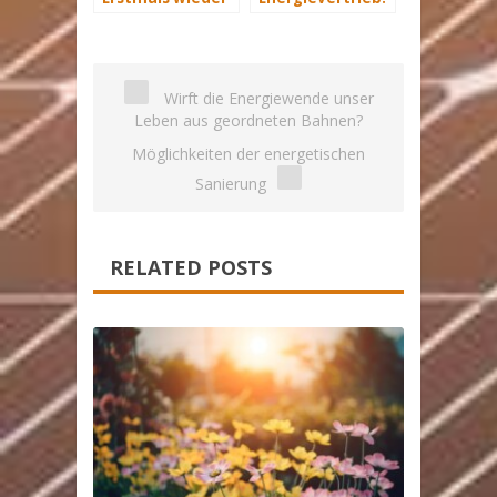
höherer
Der Vertrieb der
Energieverbrauch
Zukunft
Wirft die Energiewende unser
Leben aus geordneten Bahnen?
Möglichkeiten der energetischen
Sanierung
RELATED POSTS