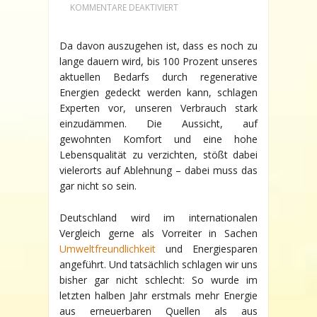
FÜR
KOMMENTARE DEAKTIVIERT
UMWELTSCHUTZ
IN
DEUTSCHLAND:
Da davon auszugehen ist, dass es noch zu
WIE
lange dauern wird, bis 100 Prozent unseres
DIE
ZUKUNFT
aktuellen Bedarfs durch regenerative
DES
Energien gedeckt werden kann, schlagen
ENERGIESPARENS
AUSSIEHT
Experten vor, unseren Verbrauch stark
einzudämmen. Die Aussicht, auf
gewohnten Komfort und eine hohe
Lebensqualität zu verzichten, stößt dabei
vielerorts auf Ablehnung – dabei muss das
gar nicht so sein.
Deutschland wird im internationalen
Vergleich gerne als Vorreiter in Sachen
Umweltfreundlichkeit
und Energiesparen
angeführt. Und tatsächlich schlagen wir uns
bisher gar nicht schlecht: So wurde im
letzten halben Jahr erstmals mehr Energie
aus erneuerbaren Quellen als aus