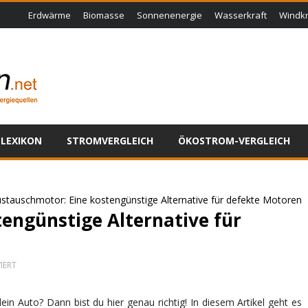
Erdwärme
Biomasse
Sonnenenergie
Wasserkraft
Windkr
LEXIKON
STROMVERGLEICH
ÖKOSTROM-VERGLEICH
stauschmotor: Eine kostengünstige Alternative für defekte Motoren
engünstige Alternative für
FÜR
IERT
AUSTAUSCHMOTOR:
EINE
KOSTENGÜNSTIGE
n Auto? Dann bist du hier genau richtig! In diesem Artikel geht es
ALTERNATIVE