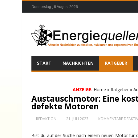
Donnerstag , 6 August 2026
START
NACHRICHTEN
RATGEBER
ANZEIGE:
Home
»
Ratgeber
»
Au
Austauschmotor: Eine kost
defekte Motoren
REDAKTION
21. JULI 2023
KOMMENTARE DEAKTIV
Bist du auf der Suche nach einem neuen Motor für dei