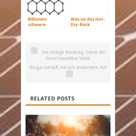
Billionen
Was ist das Hot-
schwere
Dry-Rock
Industrie durch
Verfahren?
Biomasse-
Graphen?
Die richtige Beratung: Damit der
Strom bezahlbar bleibt
Biogas kämpft mit sich änderndem Ruf
RELATED POSTS