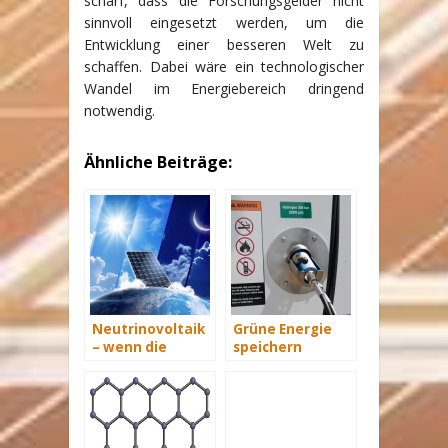
scharf, dass die Forschungsgelder nicht
sinnvoll eingesetzt werden, um die
Entwicklung einer besseren Welt zu
schaffen. Dabei wäre ein technologischer
Wandel im Energiebereich dringend
notwendig.
Ähnliche Beiträge:
Neutrinovoltaik
Grüne Energie
– wenn die
speichern
Solarzelle ohne
Licht
funktioniert