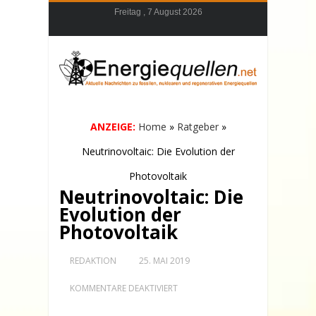
Freitag , 7 August 2026
ANZEIGE:
Home
»
Ratgeber
»
Neutrinovoltaic: Die Evolution der
Photovoltaik
Neutrinovoltaic: Die
Evolution der
Photovoltaik
REDAKTION
25. MAI 2019
FÜR
KOMMENTARE DEAKTIVIERT
NEUTRINOVOLTAIC:
DIE