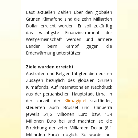
MILLIARDEN-
DOLLAR-
Laut aktuellen Zahlen über den globalen
MARKE
Grünen Klimafond sind die zehn Milliarden
DES
GLOBALEN
Dollar erreicht worden. Er soll zukünftig
KLIMAFONDS
das wichtigste Finanzinstrument der
WURDE
GEKNACKT
Weltgemeinschaft werden und ärmere
Länder beim Kampf gegen die
Erderwärmung unterstützen.
Ziele wurden erreicht
Australien und Belgien tätigten die neusten
Zusagen bezüglich des globalen Grünen
Klimafonds. Auf internationalen Nachdruck
aus der peruanischen Hauptstadt Lima, in
der zurzeit der
Klimagipfel
stattfindet,
steuerten auch Brüssel und Canberra
jeweils 51,6 Millionen Euro bzw. 134
Millionen Euro bei und machten so die
Erreichung der zehn Milliarden Dollar (8,1
Milliarden Euro) möglich. So wurde laut