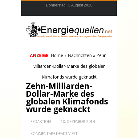
Donnerstag , 6 August 2026
ANZEIGE:
Home
»
Nachrichten
»
Zehn-
Milliarden-Dollar-Marke des globalen
Klimafonds wurde geknackt
Zehn-Milliarden-
Dollar-Marke des
globalen Klimafonds
wurde geknackt
REDAKTION
10. DEZEMBER 2014
FÜR
KOMMENTARE DEAKTIVIERT
ZEHN-