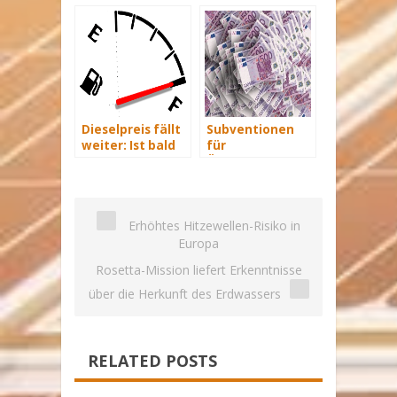
Jahresanfang
Klima-Kontrolle
von Berlin
gefordert
Dieselpreis fällt
Subventionen
weiter: Ist bald
für
die 1-Euro-Marke
Ökostromhersteller
erreicht?
in Höhe von 41
Milliarden Euro
Erhöhtes Hitzewellen-Risiko in
Europa
Rosetta-Mission liefert Erkenntnisse
über die Herkunft des Erdwassers
RELATED POSTS