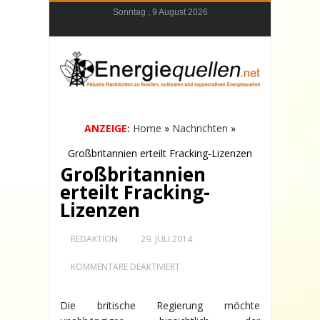
Sonntag , 9 August 2026
ANZEIGE:
Home
»
Nachrichten
»
Großbritannien erteilt Fracking-Lizenzen
Großbritannien
erteilt Fracking-
Lizenzen
REDAKTION
29. JULI 2014
FÜR
KOMMENTARE DEAKTIVIERT
GROSSBRITANNIEN E
RTEILT F
RACKING-L
Die britische Regierung möchte
IZENZEN