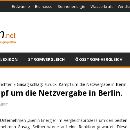
Erdwärme
Biomasse
Sonnenenergie
Wasserkraft
Windkr
LEXIKON
STROMVERGLEICH
ÖKOSTROM-VERGLEICH
richten
»
Gasag schlägt zurück. Kampf um die Netzvergabe in Berlin.
pf um die Netzvergabe in Berlin.
FÜR
IERT
GASAG
SCHLÄGT
ZURÜCK.
 Unternehmen „Berlin Energie“ im Vergleichsprozess um den besten
KAMPF
ernehmen Gasag. Seither wurde auf eine Reaktion gewartet. Diese
UM