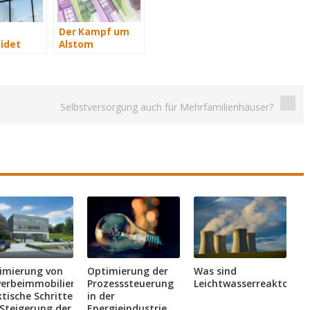
Der Kampf um
idet
Alstom
iemens‘
t
Selbstversorgung auch für Mehrfamilienhäuser?
imierung von
Optimierung der
Was sind
erbeimmobilien:
Prozesssteuerung
Leichtwasserreaktoren?
tische Schritte
in der
 Steigerung der
Energieindustrie