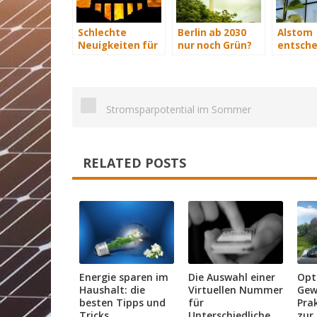
Schlechte
Berlin ab 2030
Alstom
Neuigkeiten für
nur noch Grün?
entsche
Gasag: Berlin
gegen S
Energie macht
Angebo
bestes Angebot
für Gasnetz-
Betrieb
Stromsparpotential im Sommer
RELATED POSTS
Energie sparen im
Die Auswahl einer
Opt
Haushalt: die
Virtuellen Nummer
Gew
besten Tipps und
für
Prak
Tricks
Unterschiedliche
zur