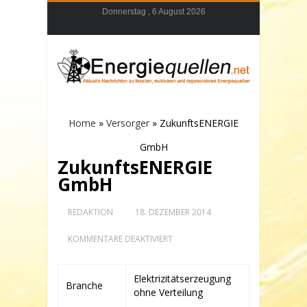
Donnerstag , 6 August 2026
Home
»
Versorger
»
ZukunftsENERGIE
GmbH
ZukunftsENERGIE
GmbH
REDAKTION
18. DEZEMBER 2014
FÜR
KOMMENTARE DEAKTIVIERT
ZUKUNFTSENERGIE
GMBH
Elektrizitätserzeugung
Branche
ohne Verteilung