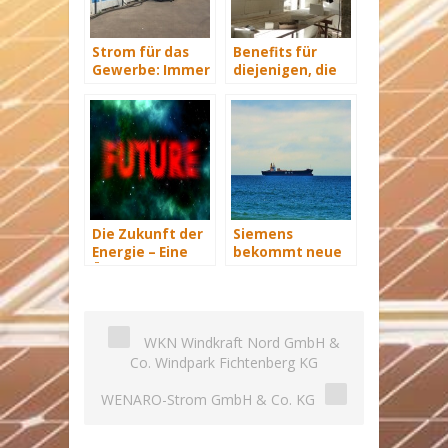
Strom für das
Benefits für
Gewerbe: Immer
diejenigen, die
mit Energie
energetisch
versorgt
sanieren
Die Zukunft der
Siemens
Energie – Eine
bekommt neue
Übersicht Teil 3
Wind-Service-
Schiffe
WKN Windkraft Nord GmbH &
Co. Windpark Fichtenberg KG
WENARO-Strom GmbH & Co. KG