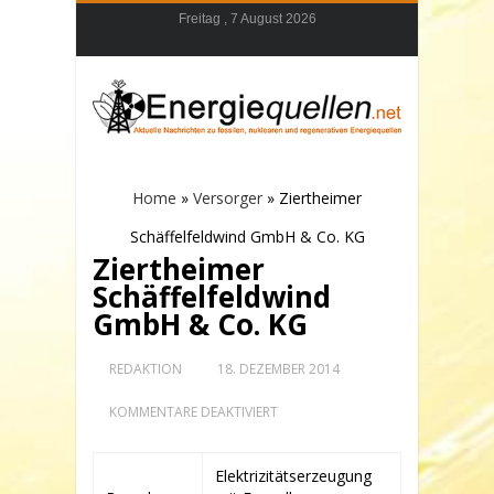
Freitag , 7 August 2026
Home
»
Versorger
»
Ziertheimer
Schäffelfeldwind GmbH & Co. KG
Ziertheimer
Schäffelfeldwind
GmbH & Co. KG
REDAKTION
18. DEZEMBER 2014
FÜR
KOMMENTARE DEAKTIVIERT
ZIERTHEIMER
SCHÄFFELFELDWIND
GMBH
Elektrizitätserzeugung
&