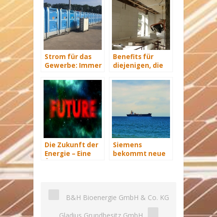
Strom für das
Benefits für
Gewerbe: Immer
diejenigen, die
mit Energie
energetisch
versorgt
sanieren
Die Zukunft der
Siemens
Energie – Eine
bekommt neue
Übersicht Teil 3
Wind-Service-
Schiffe
B&H Bioenergie GmbH & Co. KG
Gladius Grundbesitz GmbH