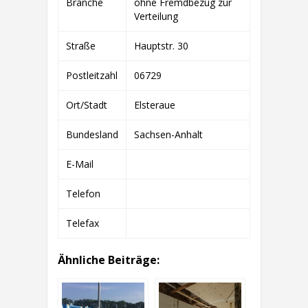
Branche
ohne Fremdbezug zur
ZWÖLF
GMBH
Verteilung
&
CO.
Straße
Hauptstr. 30
KG
Postleitzahl
06729
Ort/Stadt
Elsteraue
Bundesland
Sachsen-Anhalt
E-Mail
Telefon
Telefax
Ähnliche Beiträge: