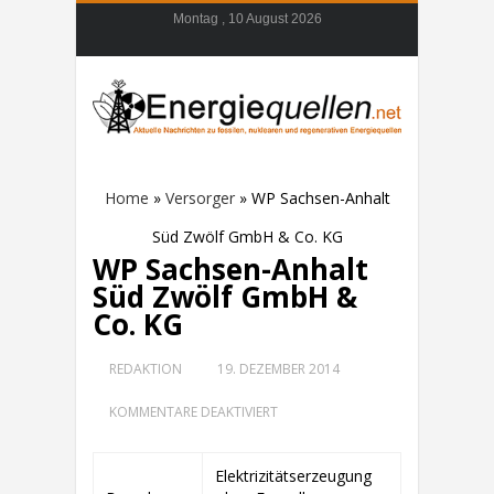
Montag , 10 August 2026
Home
»
Versorger
»
WP Sachsen-Anhalt
Süd Zwölf GmbH & Co. KG
WP Sachsen-Anhalt
Süd Zwölf GmbH &
Co. KG
REDAKTION
19. DEZEMBER 2014
FÜR
KOMMENTARE DEAKTIVIERT
WP
SACHSEN-
ANHALT
Elektrizitätserzeugung
SÜD