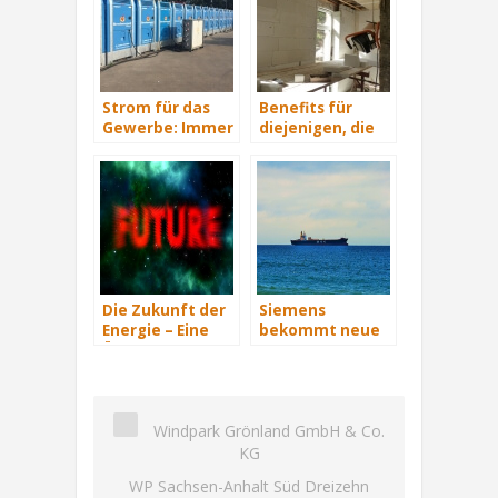
Strom für das
Benefits für
Gewerbe: Immer
diejenigen, die
mit Energie
energetisch
versorgt
sanieren
Die Zukunft der
Siemens
Energie – Eine
bekommt neue
Übersicht Teil 3
Wind-Service-
Schiffe
Windpark Grönland GmbH & Co.
KG
WP Sachsen-Anhalt Süd Dreizehn