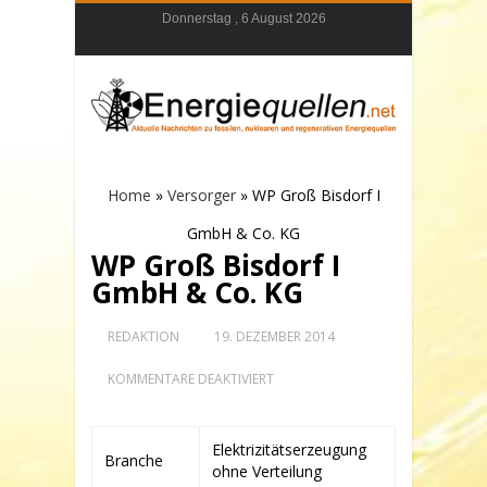
Donnerstag , 6 August 2026
Home
»
Versorger
»
WP Groß Bisdorf I
GmbH & Co. KG
WP Groß Bisdorf I
GmbH & Co. KG
REDAKTION
19. DEZEMBER 2014
FÜR
KOMMENTARE DEAKTIVIERT
WP
GROSS B
ISDORF I
G
Elektrizitätserzeugung
Branche
MBH &
ohne Verteilung
C