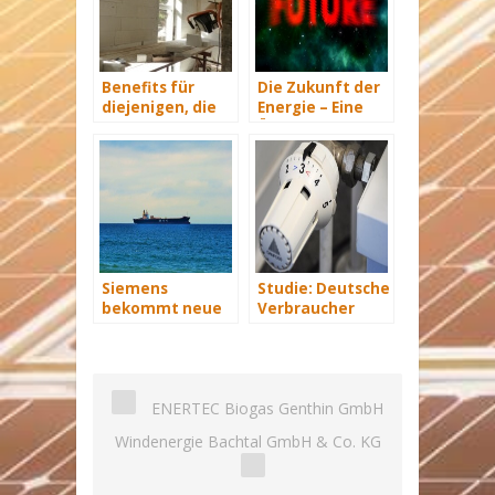
Benefits für
Die Zukunft der
diejenigen, die
Energie – Eine
energetisch
Übersicht Teil 3
sanieren
Siemens
Studie: Deutsche
bekommt neue
Verbraucher
Wind-Service-
sparen 2015
Schiffe
Hunderte Euro
an Heizkosten
ENERTEC Biogas Genthin GmbH
Windenergie Bachtal GmbH & Co. KG