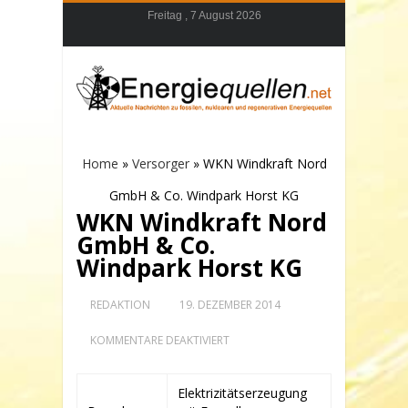
Freitag , 7 August 2026
Home
»
Versorger
»
WKN Windkraft Nord
GmbH & Co. Windpark Horst KG
WKN Windkraft Nord
GmbH & Co.
Windpark Horst KG
REDAKTION
19. DEZEMBER 2014
FÜR
KOMMENTARE DEAKTIVIERT
WKN
WINDKRAFT
NORD
Elektrizitätserzeugung
GMBH