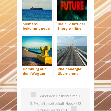
Siemens
Die Zukunft der
bekommt neue
Energie – Eine
Wind-Service-
Übersicht Teil 3
Schiffe
Hamburg auf
Rheinenergie:
dem Weg zur
Übernahme
Windenergie-
eines Windparks
Hauptstadt
in Mecklenburg-
Vorpommern
Windpark Daskow GmbH
5. Projektgesellschaft Heeck UG
(haftungsbeschränkt)