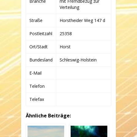
Branche
mit Fremdbezug zur
&
CO.
Verteilung
WINDPARK
HORST
Straße
Horstheider Weg 147 d
KG
Postleitzahl
25358
Ort/Stadt
Horst
Bundesland
Schleswig-Holstein
E-Mail
Telefon
Telefax
Ähnliche Beiträge: