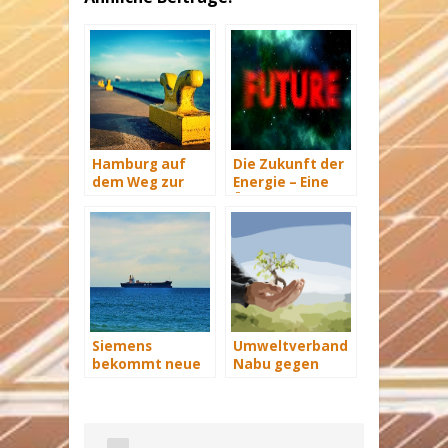
Hamburg auf
Die Zukunft der
dem Weg zur
Energie – Eine
Windenergie-
Übersicht Teil 3
Hauptstadt
Siemens
Umweltverband
bekommt neue
Nabu gegen
Wind-Service-
Offshore
Schiffe
Windkraft in der
Ostsee