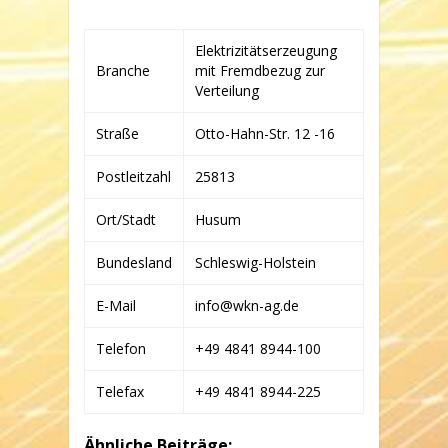
WINDKRAFT
NORD
GMBH
Elektrizitätserzeugung
&
Branche
mit Fremdbezug zur
CO.
Verteilung
WINDENERGIEFONDS
WESTKÜSTE
KG
Straße
Otto-Hahn-Str. 12 -16
Postleitzahl
25813
Ort/Stadt
Husum
Bundesland
Schleswig-Holstein
E-Mail
info@wkn-ag.de
Telefon
+49 4841 8944-100
Telefax
+49 4841 8944-225
Ähnliche Beiträge: