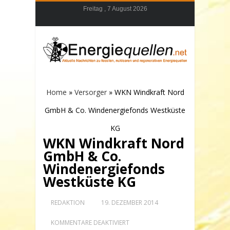
Freitag , 7 August 2026
Home
»
Versorger
»
WKN Windkraft Nord
GmbH & Co. Windenergiefonds Westküste
KG
WKN Windkraft Nord
GmbH & Co.
Windenergiefonds
Westküste KG
REDAKTION
19. DEZEMBER 2014
FÜR
KOMMENTARE DEAKTIVIERT
WKN