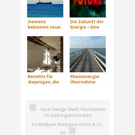
Siemens
Die Zukunft der
bekommt neue
Energie – Eine
Wind-Service-
Übersicht Teil 3
Schiffe
Benefits für
Rheinenergie:
diejenigen, die
Übernahme
energetisch
eines Windparks
sanieren
in Mecklenburg-
Vorpommern
Neue Energie Markt Flachslanden
UG (haftungsbeschränkt)
e3 Windpark Bresegard GmbH & Co.
KG