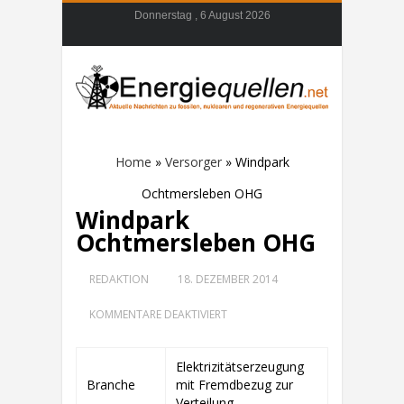
Donnerstag , 6 August 2026
Home
»
Versorger
»
Windpark
Ochtmersleben OHG
Windpark
Ochtmersleben OHG
REDAKTION
18. DEZEMBER 2014
FÜR
KOMMENTARE DEAKTIVIERT
WINDPARK
OCHTMERSLEBEN
OHG
Elektrizitätserzeugung
Branche
mit Fremdbezug zur
Verteilung