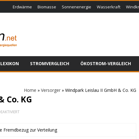
Erdwärme
Biomasse
Sonnenenergie
Wasserkraft
Windkr
LEXIKON
STROMVERGLEICH
ÖKOSTROM-VERGLEICH
Home
»
Versorger
»
Windpark Leislau II GmbH & Co. KG
& Co. KG
FÜR
EAKTIVIERT
WINDPARK
LEISLAU
II
ne Fremdbezug zur Verteilung
GMBH
&