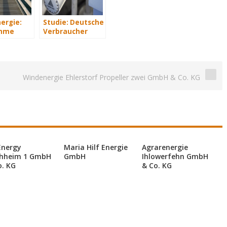
ergie:
Studie: Deutsche
hme
Verbraucher
indparks
sparen 2015
lenburg-
Hunderte Euro
mmern
an Heizkosten
Windenergie Ehlerstorf Propeller zwei GmbH & Co. KG
Energy
Maria Hilf Energie
Agrarenergie
hheim 1 GmbH
GmbH
Ihlowerfehn GmbH
o. KG
& Co. KG