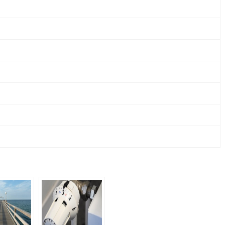
CO.
KG