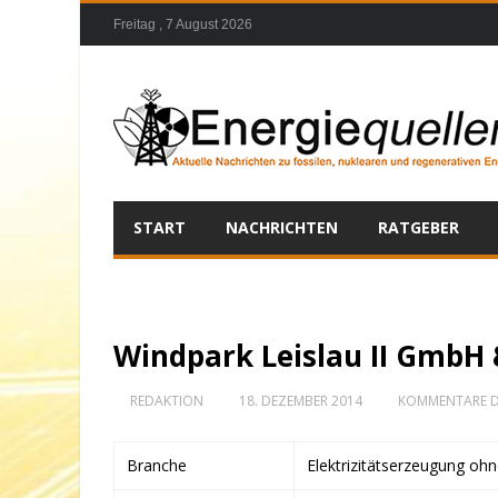
Freitag , 7 August 2026
START
NACHRICHTEN
RATGEBER
Windpark Leislau II GmbH 
REDAKTION
18. DEZEMBER 2014
KOMMENTARE D
Branche
Elektrizitätserzeugung oh