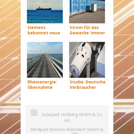
Siemens
Strom für das
bekommt neue
Gewerbe: Immer
Wind-Service-
mit Energie
Schiffe
versorgt
Rheinenergie:
Studie: Deutsche
Übernahme
Verbraucher
eines Windparks
sparen 2015
in Mecklenburg-
Hunderte Euro
Vorpommern
an Heizkosten
Solarpark Hohberg GmbH & Co.
KG
Windpark Bremen Mahndorf GmbH &