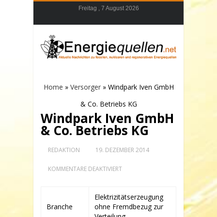
Freitag , 7 August 2026
Home
»
Versorger
»
Windpark Iven GmbH
& Co. Betriebs KG
Windpark Iven GmbH
& Co. Betriebs KG
REDAKTION
19. DEZEMBER 2014
FÜR
KOMMENTARE DEAKTIVIERT
WINDPARK
IVEN
GMBH
Elektrizitätserzeugung
&
Branche
ohne Fremdbezug zur
CO.
BETRIEBS
Verteilung