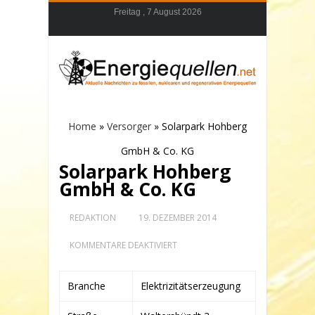
Freitag , 7 August 2026
Home
»
Versorger
»
Solarpark Hohberg
GmbH & Co. KG
Solarpark Hohberg
GmbH & Co. KG
REDAKTION
19. DEZEMBER 2014
FÜR
KOMMENTARE DEAKTIVIERT
SOLARPARK
HOHBERG
GMBH
Branche
Elektrizitätserzeugung
&
CO.
KG