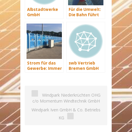
Albstadtwerke
Für die Umwelt:
GmbH
Die Bahn führt
zu 100% mit
Ökostrom
[Sponsored
Video]
Strom für das
swb Vertrieb
Gewerbe: Immer
Bremen GmbH
mit Energie
versorgt
Windpark Niederkrüchten OHG
c/o Momentum Windtechnik GmbH
Windpark Iven GmbH & Co. Betriebs
KG