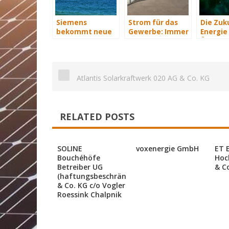
Siemens
Strom für das
Die Zuk
bekommt neue
Gewerbe: Immer
Energie 
Wind-Service-
mit Energie
Übersich
Schiffe
versorgt
Atlantis Solarkraftwerk 020 AG & Co. KG
RELATED POSTS
SOLINE
voxenergie GmbH
ET 
Bouchéhöfe
Hoc
Betreiber UG
& C
(haftungsbeschränkt)
& Co. KG c/o Vogler
Roessink Chalpnik