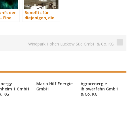
unft der
Benefits für
– Eine
diejenigen, die
t Teil 3
energetisch
sanieren
Windpark Hohen Luckow Süd GmbH & Co. KG
Energy
Maria Hilf Energie
Agrarenergie
hheim 1 GmbH
GmbH
Ihlowerfehn GmbH
o. KG
& Co. KG