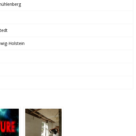
&
ühlenberg
CO.
KG
tedt
swig-Holstein