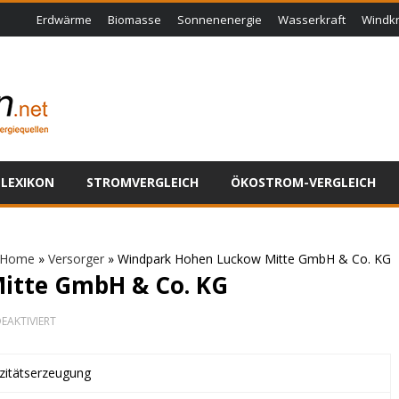
Erdwärme
Biomasse
Sonnenenergie
Wasserkraft
Windkr
LEXIKON
STROMVERGLEICH
ÖKOSTROM-VERGLEICH
Home
»
Versorger
»
Windpark Hohen Luckow Mitte GmbH & Co. KG
itte GmbH & Co. KG
FÜR
EAKTIVIERT
WINDPARK
HOHEN
LUCKOW
izitätserzeugung
MITTE
GMBH