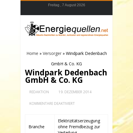
Freitag , 7 August 2026
Home
»
Versorger
»
Windpark Dedenbach
GmbH & Co. KG
Windpark Dedenbach
GmbH & Co. KG
REDAKTION
19. DEZEMBER 2014
FÜR
KOMMENTARE DEAKTIVIERT
WINDPARK
DEDENBACH
GMBH
Elektrizitätserzeugung
&
Branche
ohne Fremdbezug zur
CO.
KG
Verteilung