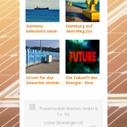
Siemens
Hamburg auf
bekommt neue
dem Weg zur
Wind-Service-
Windenergie-
Schiffe
Hauptstadt
Strom für das
Die Zukunft der
Gewerbe: Immer
Energie – Eine
mit Energie
Übersicht Teil 3
versorgt
Powermodule Bremen GmbH &
Co. KG
Lötter Bioenergie UG