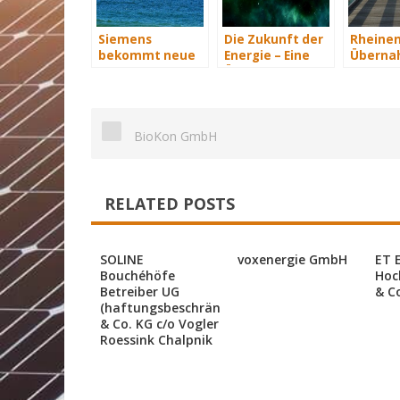
Siemens
Die Zukunft der
Rheinen
bekommt neue
Energie – Eine
Überna
Wind-Service-
Übersicht Teil 3
eines W
Schiffe
in Meck
Vorpo
BioKon GmbH
RELATED POSTS
SOLINE
voxenergie GmbH
ET 
Bouchéhöfe
Hoc
Betreiber UG
& C
(haftungsbeschränkt)
& Co. KG c/o Vogler
Roessink Chalpnik