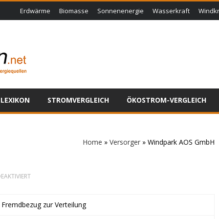
Erdwärme
Biomasse
Sonnenenergie
Wasserkraft
Windkr
LEXIKON
STROMVERGLEICH
ÖKOSTROM-VERGLEICH
Home
»
Versorger
»
Windpark AOS GmbH
FÜR
EAKTIVIERT
WINDPARK
AOS
GMBH
t Fremdbezug zur Verteilung