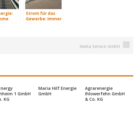
ergie:
Strom für das
hme
Gewerbe: Immer
indparks
mit Energie
lenburg-
versorgt
mmern
MaKa Service GmbH
Energy
Maria Hilf Energie
Agrarenergie
hheim 1 GmbH
GmbH
Ihlowerfehn GmbH
o. KG
& Co. KG