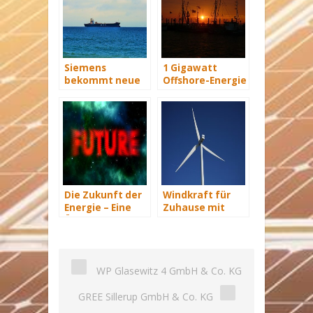
Siemens
1 Gigawatt
bekommt neue
Offshore-Energie
Wind-Service-
am Netz
Schiffe
Die Zukunft der
Windkraft für
Energie – Eine
Zuhause mit
Übersicht Teil 3
SkyWind NG
WP Glasewitz 4 GmbH & Co. KG
GREE Sillerup GmbH & Co. KG