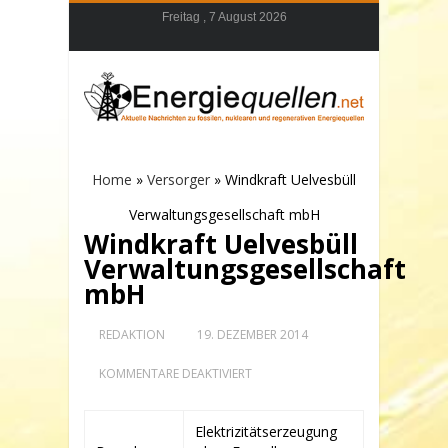
Freitag , 7 August 2026
Home
»
Versorger
»
Windkraft Uelvesbüll
Verwaltungsgesellschaft mbH
Windkraft Uelvesbüll
Verwaltungsgesellschaft
mbH
REDAKTION
19. DEZEMBER 2014
FÜR
KOMMENTARE DEAKTIVIERT
WINDKRAFT
UELVESBÜLL
VERWALTUNGSGESELLSCHAFT
Elektrizitätserzeugung
MBH