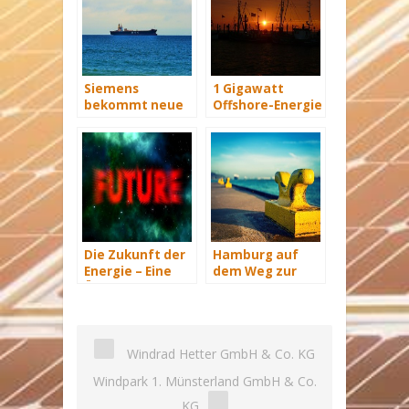
Siemens
1 Gigawatt
bekommt neue
Offshore-Energie
Wind-Service-
am Netz
Schiffe
Die Zukunft der
Hamburg auf
Energie – Eine
dem Weg zur
Übersicht Teil 3
Windenergie-
Hauptstadt
Windrad Hetter GmbH & Co. KG
Windpark 1. Münsterland GmbH & Co.
KG