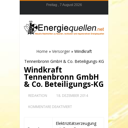
Freitag , 7 August 2026
Home
»
Versorger
»
Windkraft
Tennenbronn GmbH & Co. Beteiligungs-KG
Windkraft
Tennenbronn GmbH
& Co. Beteiligungs-KG
REDAKTION
18. DEZEMBER 2014
FÜR
KOMMENTARE DEAKTIVIERT
WINDKRAFT
TENNENBRONN
GMBH
Elektrizitätserzeugung
&