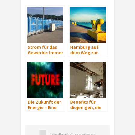
Strom für das
Hamburg auf
Gewerbe: Immer
dem Weg zur
mit Energie
Windenergie-
versorgt
Hauptstadt
Die Zukunft der
Benefits für
Energie – Eine
diejenigen, die
Übersicht Teil 3
energetisch
sanieren
Windkraft Quaalerhorst