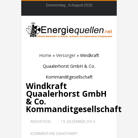
Donnerstag , 6 August 2026
Home
»
Versorger
»
Windkraft
Quaalerhorst GmbH & Co.
Kommanditgesellschaft
Windkraft
Quaalerhorst GmbH
& Co.
Kommanditgesellschaft
REDAKTION
19. DEZEMBER 2014
FÜR
KOMMENTARE DEAKTIVIERT
WINDKRAFT