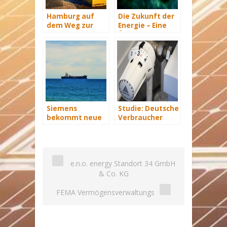
Hamburg auf
Die Zukunft der
dem Weg zur
Energie – Eine
Windenergie-
Übersicht Teil 3
Hauptstadt
Siemens
Studie: Deutsche
bekommt neue
Verbraucher
Wind-Service-
sparen 2015
Schiffe
Hunderte Euro
an Heizkosten
e.n.o. energy Standort 34 GmbH
& Co. KG
FEMA Vermögensverwaltungs