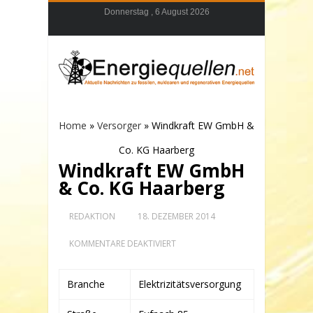
Donnerstag , 6 August 2026
Home
»
Versorger
»
Windkraft EW GmbH &
Co. KG Haarberg
Windkraft EW GmbH
& Co. KG Haarberg
REDAKTION
18. DEZEMBER 2014
FÜR
KOMMENTARE DEAKTIVIERT
WINDKRAFT
EW
GMBH
Branche
Elektrizitätsversorgung
&
CO.
KG