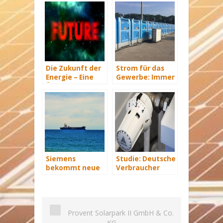
Die Zukunft der
Strom für das
Energie – Eine
Gewerbe: Immer
Übersicht Teil 3
mit Energie
versorgt
Siemens
Studie: Deutsche
bekommt neue
Verbraucher
Wind-Service-
sparen 2015
Schiffe
Hunderte Euro
an Heizkosten
Provent Solarpark II GmbH & Co.
KG