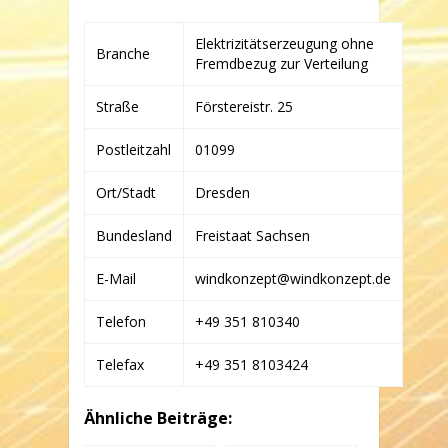
BETRIEBSGESELLSCHAFT
MBH
Elektrizitätserzeugung ohne
&
Branche
Fremdbezug zur Verteilung
CO.
WP
SPRINGBERG
Straße
Förstereistr. 25
I
KG
Postleitzahl
01099
Ort/Stadt
Dresden
Bundesland
Freistaat Sachsen
E-Mail
windkonzept@windkonzept.de
Telefon
+49 351 810340
Telefax
+49 351 8103424
Ähnliche Beiträge: