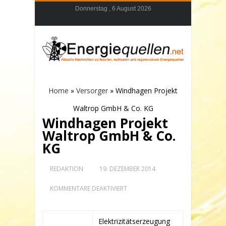
Donnerstag , 6 August 2026
Home
»
Versorger
»
Windhagen Projekt
Waltrop GmbH & Co. KG
Windhagen Projekt
Waltrop GmbH & Co.
KG
REDAKTION
19. DEZEMBER 2014
FÜR
KOMMENTARE DEAKTIVIERT
WINDHAGEN
PROJEKT
WALTROP
GMBH
Elektrizitätserzeugung