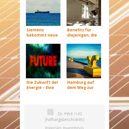
Siemens
Benefits für
bekommt neue
diejenigen, die
Wind-Service-
energetisch
Schiffe
sanieren
Die Zukunft der
Hamburg auf
Energie – Eine
dem Weg zur
Übersicht Teil 3
Windenergie-
Hauptstadt
Dr. Péré I UG
(haftungsbeschränkt)
InVerGes Investitions