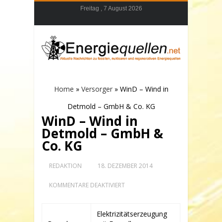
Freitag , 7 August 2026
Home
»
Versorger
»
WinD – Wind in
Detmold – GmbH & Co. KG
WinD – Wind in
Detmold – GmbH &
Co. KG
REDAKTION
18. DEZEMBER 2014
FÜR
KOMMENTARE DEAKTIVIERT
WIND
–
WIND
Elektrizitätserzeugung
IN