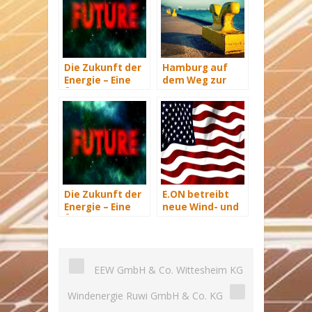
Die Zukunft der
Hamburg auf
Energie – Eine
dem Weg zur
Übersicht Teil 3
Windenergie-
Hauptstadt
Die Zukunft der
E.ON betreibt
Energie – Eine
neue Wind- und
Übersicht Teil 2
Solarkraftwerke
in den USA
EEW GmbH & Co. Wittesheim KG
Windenergie Ruwi GmbH & Co. KG