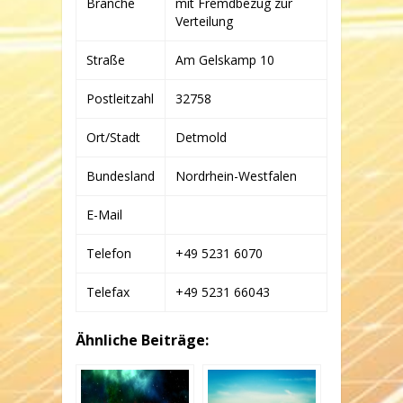
Branche
mit Fremdbezug zur
DETMOLD
–
Verteilung
GMBH
&
Straße
Am Gelskamp 10
CO.
KG
Postleitzahl
32758
Ort/Stadt
Detmold
Bundesland
Nordrhein-Westfalen
E-Mail
Telefon
+49 5231 6070
Telefax
+49 5231 66043
Ähnliche Beiträge: