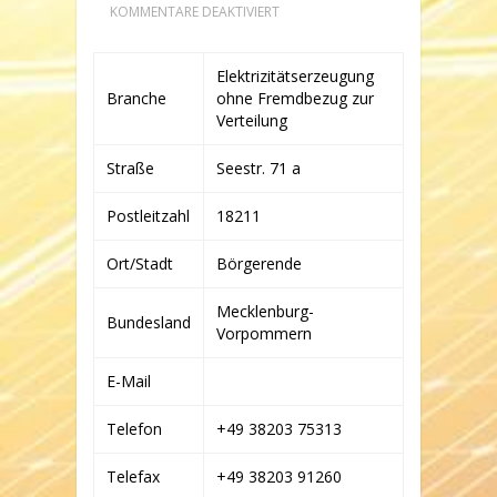
FÜR
KOMMENTARE DEAKTIVIERT
WIND-
PROJEKT
VERWALTUNGS
Elektrizitätserzeugung
GMBH
Branche
ohne Fremdbezug zur
&
CO.
Verteilung
WINDENERGIEANLAGE
BREITLING
Straße
Seestr. 71 a
KG
Postleitzahl
18211
Ort/Stadt
Börgerende
Mecklenburg-
Bundesland
Vorpommern
E-Mail
Telefon
+49 38203 75313
Telefax
+49 38203 91260