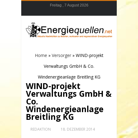
Freitag , 7 August 2026
Home
»
Versorger
»
WIND-projekt
Verwaltungs GmbH & Co.
Windenergieanlage Breitling KG
WIND-projekt
Verwaltungs GmbH &
Co.
Windenergieanlage
Breitling KG
REDAKTION
18. DEZEMBER 2014