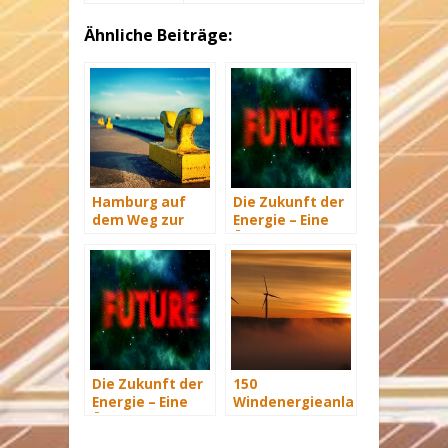
Ähnliche Beiträge:
Hamburg auf
Die Zukunft der
dem Weg zur
Energie – Eine
Windenergie-
Übersicht Teil 3
Hauptstadt
Die Zukunft der
150
Energie – Eine
Windenergieanlagen
Übersicht Teil 2
für
niederländisches